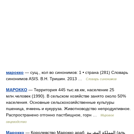
марокко
— сущ., кол во синонимов: 1 • страна (281) Словарь
синонимов ASIS. В.Н. Тришин. 2013 …
Словарь синонимов
МАРОККО
— Территория 445 тыс.кв.км, население 25
млн.человек (1990). В сельском хозяйстве занято около 50%
населения. Основные сельскохозяйственные культуры
пшеница, ячмень и кукуруза. Животноводство непродуктивное.
Распространено отгонно пастбищное, горн …
Мировое
овцеводство
Марокко
— Королевство Марокко араб. ‎‎المملكة المغربية (аль