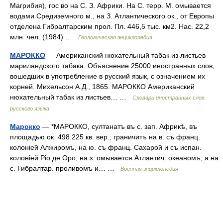
Магрибия), гос во на C. З. Африки. Ha C. терр. M. омывается
водами Средиземного м., на З. Атлантического ок., от Европы
отделена Гибралтарским прол. Пл. 446,5 тыс. км2. Hac. 22,2
млн. чел. (1984) …
Геологическая энциклопедия
МАРОККО
— Американский нюхательный табак из листьев
мариландского табака. Объяснение 25000 иностранных слов,
вошедших в употребление в русский язык, с означением их
корней. Михельсон А.Д., 1865. МАРОККО Американский
нюхательный табак из листьев… …
Словарь иностранных слов
русского языка
Марокко
— *МАРОККО, султанатъ въ с. зап. Африкѣ, въ
площадью ок. 498.225 кв. вер.; граничитъ на в. съ франц.
колоніей Алжиромъ, на ю. съ франц. Сахарой и съ испан.
колоніей Ріо де Оро, на з. омывается Атлантич. океаномъ, а на
с. Гибралтар. проливомъ и… …
Военная энциклопедия