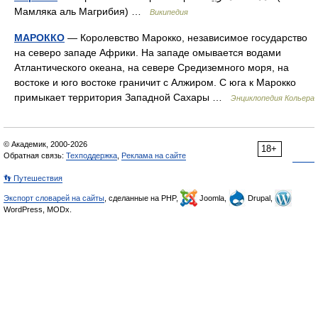
Мамляка аль Магрибия) …
Википедия
МАРОККО
— Королевство Марокко, независимое государство
на северо западе Африки. На западе омывается водами
Атлантического океана, на севере Средиземного моря, на
востоке и юго востоке граничит с Алжиром. С юга к Марокко
примыкает территория Западной Сахары …
Энциклопедия Кольера
© Академик, 2000-2026
18+
Обратная связь:
Техподдержка
,
Реклама на сайте
👣 Путешествия
Экспорт словарей на сайты
, сделанные на PHP,
Joomla,
Drupal,
WordPress, MODx.