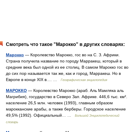
Смотреть что такое "Марокко" в других словарях:
Марокко
— Королевство Марокко, гос во на С. З. Африки.
Страна получила название по городу Марракеш, который в
средние века был одной из ее столиц. В самом Марокко гос во
до сих пор называется так же, как и город, Марракеш. Но в
Европе в конце XIX в.… …
Географическая энциклопедия
МАРОККО
— Королевство Марокко (араб. Аль Мамляка аль
Магрибия), государство в Северо Зап. Африке. 446,6 тыс. км².
население 26,5 млн. человек (1993), главным образом
марокканские арабы, а также берберы. Городское население
49,5% (1992). Официальный… …
Большой Энциклопедический
словарь