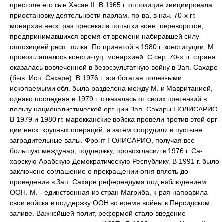
престоле его сын Хасан II. В 1965 г. оппозиция инициировала
приостановку деятельности парлам. пр-ва, в нач. 70-х гг.
монархия неск. раз пресекала попытки воен. переворотов,
предпринимавшихся время от времени набиравшей силу
оппозицией респ. толка. По принятой в 1980 г. конституции, М.
провозглашалось консти-туц. монархией. С сер. 70-х гг. страна
оказалась вовлеченной в безрезультатную войну в Зап. Сахаре
(быв. Исп. Сахаре). В 1976 г. эта богатая полезными
ископаемыми обл. была разделена между М. и Мавританией,
однако последняя в 1979 г. отказалась от своих претензий в
пользу националистической орг-ции Зап. Сахары ГЮЛИСАРИО.
В 1979 и 1980 гг. марокканские войска провели против этой орг-
ции неск. крупных операций, а затем соорудили в пустыне
заградительные валы. Фронт ПОЛИСАРИО, получая все
большую междунар, поддержку, провозгласил в 1976 г. Са-
харскую Арабскую Демократическую Республику. В 1991 г. было
заключено соглашение о прекращении огня вплоть до
проведения в Зап. Сахаре референдума под наблюдением
ООН. М. - единственная из стран Магриба, к-рая направила
свои войска в поддержку ООН во время войны в Персидском
заливе. Важнейшей полит, реформой стало введение