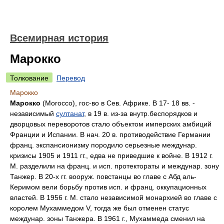
Всемирная история
Марокко
Толкование
Перевод
Марокко
Марокко
(Morocco), гос-во в Сев. Африке. В 17- 18 вв. -
независимый
султанат
, в 19 в. из-за внутр.беспорядков и
дворцовых переворотов стало объектом имперских амбиций
Франции и Испании. В нач. 20 в. противодействие Германии
франц. экспансионизму породило серьезные междунар.
кризисы 1905 и 1911 гг., едва не приведшие к войне. В 1912 г.
М. разделили на франц. и исп. протектораты и междунар. зону
Танжер. В 20-х гг. вооруж. повстанцы во главе с Абд аль-
Керимом вели борьбу против исп. и франц. оккупационных
властей. В 1956 г. М. стало независимой монархией во главе с
королем Мухаммедом V, тогда же был отменен статус
междунар. зоны Танжера. В 1961 г., Мухаммеда сменил на