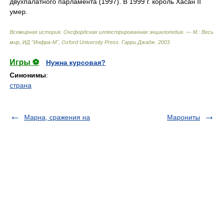
двухпалатного парламента (1997). В 1999 г. король Хасан II
умер.
Всемирная история. Оксфордская иллюстрированная энциклопедия. — М.: Весь
мир, ИД "Инфра-М", Oxford University Press
.
Гарри Джадж
.
2003
.
Игры ⚽
Нужна курсовая?
Синонимы
:
страна
Марна, сражения на
Марониты